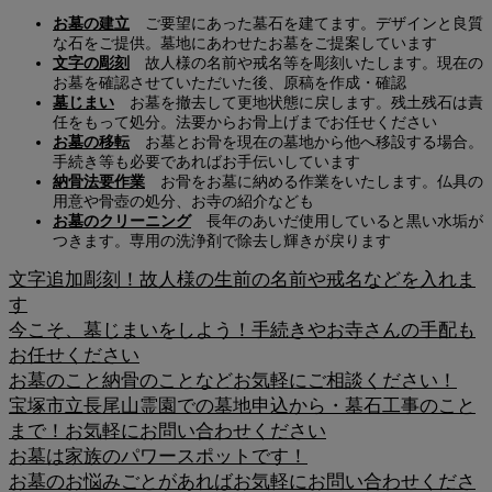
お墓の建立
ご要望にあった墓石を建てます。デザインと良質
な石をご提供。墓地にあわせたお墓をご提案しています
文字の彫刻
故人様の名前や戒名等を彫刻いたします。現在の
お墓を確認させていただいた後、原稿を作成・確認
墓じまい
お墓を撤去して更地状態に戻します。残土残石は責
任をもって処分。法要からお骨上げまでお任せください
お墓の移転
お墓とお骨を現在の墓地から他へ移設する場合。
手続き等も必要であればお手伝いしています
納骨法要作業
お骨をお墓に納める作業をいたします。仏具の
用意や骨壺の処分、お寺の紹介なども
お墓のクリーニング
長年のあいだ使用していると黒い水垢が
つきます。専用の洗浄剤で除去し輝きが戻ります
文字追加彫刻！故人様の生前の名前や戒名などを入れま
す
今こそ、墓じまいをしよう！手続きやお寺さんの手配も
お任せください
お墓のこと納骨のことなどお気軽にご相談ください！
宝塚市立長尾山霊園での墓地申込から・墓石工事のこと
まで！お気軽にお問い合わせください
お墓は家族のパワースポットです！
お墓のお悩みごとがあればお気軽にお問い合わせくださ