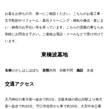
お墓をお持ちの方、第一にご相談ください。こちらのお墓工事・
文字彫刻やリフォーム・墓石クリーニング・移転や撤去・墓じま
い・納骨のお手伝い等を承っています。こちらの霊園の事ならお
気軽にお問合せ下さい。ご連絡は電話・メールなどで受け付けて
います。
東橋波墓地
名称
ひがしはしばぼち
形態
共同 宗教不問
施設
水道
交通アクセス
天乃神社の東方面へ徒歩で約1分。京阪本線の西山荘駅より南方
面へ徒歩で約10分。守口市役所から車で約10分。大宮中央公園