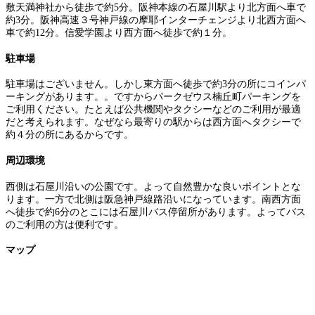
敷天満神社から徒歩で約5分。阪神本線の石屋川駅より北方面へ車で
約3分。阪神高速３号神戸線の摩耶インターチェンジより北西方面へ
車で約12分。信愛学園より西方面へ徒歩で約１分。
駐車場
駐車場はございません。しかし東方面へ徒歩で約3分の所にコインパ
ーキングがあります。。ですからパークゼウス楠丘町パーキングを
ご利用ください。たとえば公共機関やタクシーなどのご利用が最適
だと考えられます。なぜなら最寄りの駅からは西方面へタクシーで
約４分の所にあるからです。
周辺環境
西側は石屋川沿いの公園です。よって自然豊かな良いポイントとな
ります。一方で北側は阪急神戸線路沿いになっています。南西方面
へ徒歩で約6分のとこには石屋川バス停留所があります。よってバス
のご利用の方は便利です。
マップ