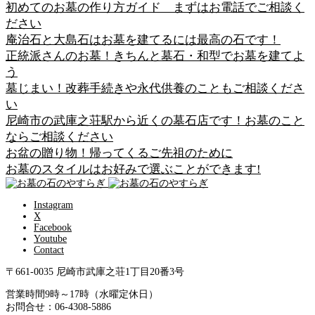
初めてのお墓の作り方ガイド まずはお電話でご相談く
ださい
庵治石と大島石はお墓を建てるには最高の石です！
正統派さんのお墓！きちんと墓石・和型でお墓を建てよ
う
墓じまい！改葬手続きや永代供養のこともご相談くださ
い
尼崎市の武庫之荘駅から近くの墓石店です！お墓のこと
ならご相談ください
お盆の贈り物！帰ってくるご先祖のために
お墓のスタイルはお好みで選ぶことができます!
Instagram
X
Facebook
Youtube
Contact
〒661-0035 尼崎市武庫之荘1丁目20番3号
営業時間9時～17時（水曜定休日）
お問合せ：06-4308-5886