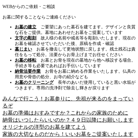
WEBからのご依頼・ご相談
お墓に関することならご連絡ください
お墓の建立
ご要望にあった墓石を建てます。デザインと良質
な石をご提供。墓地にあわせたお墓をご提案しています
文字の彫刻
故人様の名前や戒名等を彫刻いたします。現在の
お墓を確認させていただいた後、原稿を作成・確認
墓じまい
お墓を撤去して更地状態に戻します。残土残石は責
任をもって処分。法要からお骨上げまでお任せください
お墓の移転
お墓とお骨を現在の墓地から他へ移設する場合。
手続き等も必要であればお手伝いしています
納骨法要作業
お骨をお墓に納める作業をいたします。仏具の
用意や骨壺の処分、お寺の紹介なども
お墓のクリーニング
長年のあいだ使用していると黒い水垢が
つきます。専用の洗浄剤で除去し輝きが戻ります
みんなで行こう！お墓参りに、先祖が来るのをまってい
るぞ
お墓の準備はおすみですか？これからの家族のために
納骨はいつしたらいいのか？４９日以降にお願いします
オリジナルの洋型のお墓を建てよう
家族の大切なものだから！いいお墓をご提案いたします