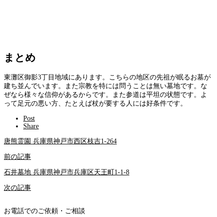
まとめ
東灘区御影3丁目地域にあります。こちらの地区の先祖が眠るお墓が
建ち並んでいます。また宗教を特には問うことは無い墓地です。な
ぜなら様々な信仰があるからです。また参道は平坦の状態です。よ
って足元の悪い方、たとえば杖が要する人には好条件です。
Post
Share
唐熊霊園 兵庫県神戸市西区枝吉1-264
前の記事
石井墓地 兵庫県神戸市兵庫区天王町1-1-8
次の記事
お電話でのご依頼・ご相談