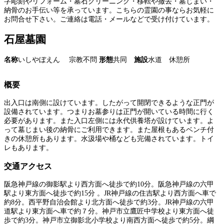
字彫刻やリフォーム・墓石クリーニング・移転や撤去・墓じまい・
納骨のお手伝い等を承っています。こちらの霊園の事ならお気軽に
お問合せ下さい。ご連絡は電話・メールなどで受け付けています。
石屋墓園
名称
いしやぼえん 宗教不問
形態
共同
施設
水道 休憩所
概要
出入口は南側に設けています。したがって開閉できるような正門が
設備されています。つまりお墓参りは正門が開いている時間に行く
必要があります。また入口左側には永代供養塔が設けています。よ
って墓じまい後の納骨にご利用できます。また屋根もあるベンチ付
きの休憩所もあります。水汲場や桶なども完備されています。トイ
レもあります。
交通アクセス
阪急神戸線の御影駅より西方面へ徒歩で約10分。阪急神戸線の六甲
駅より東方面へ徒歩で約15分 。JR神戸線の住吉駅より西方面へ車で
約8分。西平野自治会館より北方面へ徒歩で約3分。JR神戸線の六甲
道駅より東方面へ車で約７分。神戸市立鷹匠中学校より東方面へ徒
歩で約3分。神戸市立御影北小学校より南西方面へ徒歩で約5分。綱