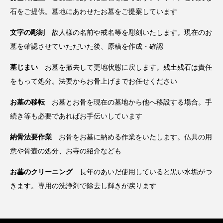
石をご提供。墓地にあわせたお墓をご提案しています
文字の彫刻
故人様の名前や戒名等を彫刻いたします。現在のお
墓を確認させていただいた後、原稿を作成・確認
墓じまい
お墓を撤去して更地状態に戻します。残土残石は責任
をもって処分。法要からお骨上げまでお任せください
お墓の移転
お墓とお骨を現在の墓地から他へ移設する場合。手
続き等も必要であればお手伝いしています
納骨法要作業
お骨をお墓に納める作業をいたします。仏具の用
意や骨壺の処分、お寺の紹介なども
お墓のクリーニング
長年のあいだ使用していると黒い水垢がつ
きます。専用の洗浄剤で除去し輝きが戻ります