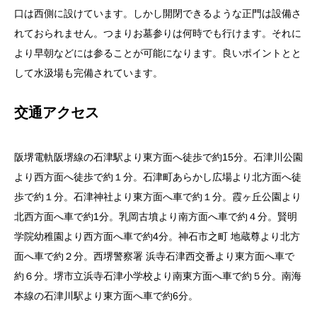
口は西側に設けています。しかし開閉できるような正門は設備さ
れておられません。つまりお墓参りは何時でも行けます。それに
より早朝などには参ることが可能になります。良いポイントとと
して水汲場も完備されています。
交通アクセス
阪堺電軌阪堺線の石津駅より東方面へ徒歩で約15分。石津川公園
より西方面へ徒歩で約１分。石津町あらかし広場より北方面へ徒
歩で約１分。石津神社より東方面へ車で約１分。霞ヶ丘公園より
北西方面へ車で約1分。乳岡古墳より南方面へ車で約４分。賢明
学院幼稚園より西方面へ車で約4分。神石市之町 地蔵尊より北方
面へ車で約２分。西堺警察署 浜寺石津西交番より東方面へ車で
約６分。堺市立浜寺石津小学校より南東方面へ車で約５分。南海
本線の石津川駅より東方面へ車で約6分。