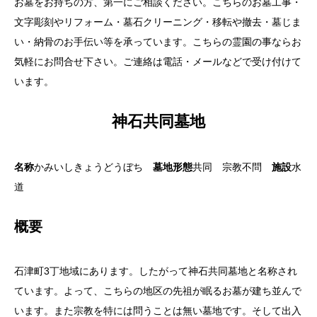
お墓をお持ちの方、第一にご相談ください。こちらのお墓工事・
文字彫刻やリフォーム・墓石クリーニング・移転や撤去・墓じま
い・納骨のお手伝い等を承っています。こちらの霊園の事ならお
気軽にお問合せ下さい。ご連絡は電話・メールなどで受け付けて
います。
神石共同墓地
名称
かみいしきょうどうぼち
墓地形態
共同 宗教不問
施設
水
道
概要
石津町3丁地域にあります。したがって神石共同墓地と名称され
ています。よって、こちらの地区の先祖が眠るお墓が建ち並んで
います。また宗教を特には問うことは無い墓地です。そして出入