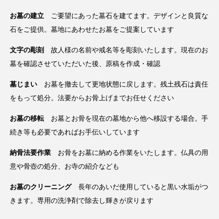
お墓の建立
ご要望にあった墓石を建てます。デザインと良質な
石をご提供。墓地にあわせたお墓をご提案しています
文字の彫刻
故人様の名前や戒名等を彫刻いたします。現在のお
墓を確認させていただいた後、原稿を作成・確認
墓じまい
お墓を撤去して更地状態に戻します。残土残石は責任
をもって処分。法要からお骨上げまでお任せください
お墓の移転
お墓とお骨を現在の墓地から他へ移設する場合。手
続き等も必要であればお手伝いしています
納骨法要作業
お骨をお墓に納める作業をいたします。仏具の用
意や骨壺の処分、お寺の紹介なども
お墓のクリーニング
長年のあいだ使用していると黒い水垢がつ
きます。専用の洗浄剤で除去し輝きが戻ります