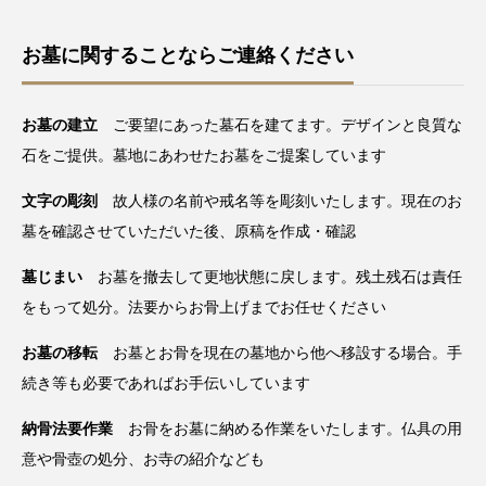
お墓に関することならご連絡ください
お墓の建立
ご要望にあった墓石を建てます。デザインと良質な
石をご提供。墓地にあわせたお墓をご提案しています
文字の彫刻
故人様の名前や戒名等を彫刻いたします。現在のお
墓を確認させていただいた後、原稿を作成・確認
墓じまい
お墓を撤去して更地状態に戻します。残土残石は責任
をもって処分。法要からお骨上げまでお任せください
お墓の移転
お墓とお骨を現在の墓地から他へ移設する場合。手
続き等も必要であればお手伝いしています
納骨法要作業
お骨をお墓に納める作業をいたします。仏具の用
意や骨壺の処分、お寺の紹介なども