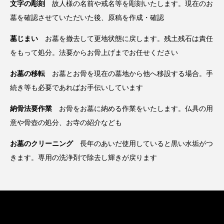
文字の彫刻
故人様の名前や戒名等を彫刻いたします。現在のお
墓を確認させていただいた後、原稿を作成・確認
墓じまい
お墓を撤去して更地状態に戻します。残土残石は責任
をもって処分。法要からお骨上げまでお任せください
お墓の移転
お墓とお骨を現在の墓地から他へ移設する場合。手
続き等も必要であればお手伝いしています
納骨法要作業
お骨をお墓に納める作業をいたします。仏具の用
意や骨壺の処分、お寺の紹介なども
お墓のクリーニング
長年のあいだ使用していると黒い水垢がつ
きます。専用の洗浄剤で除去し輝きが戻ります