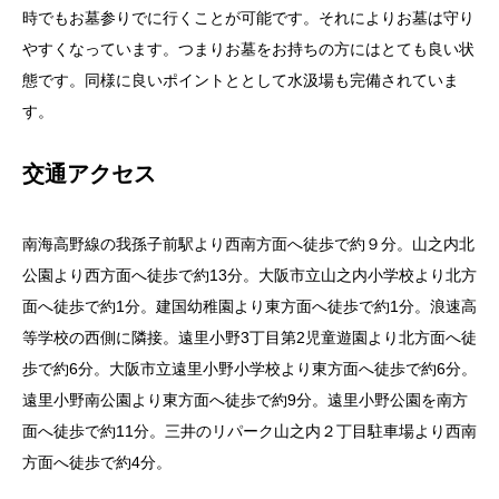
時でもお墓参りでに行くことが可能です。それによりお墓は守り
やすくなっています。つまりお墓をお持ちの方にはとても良い状
態です。同様に良いポイントととして水汲場も完備されていま
す。
交通アクセス
南海高野線の我孫子前駅より西南方面へ徒歩で約９分。山之内北
公園より西方面へ徒歩で約13分。大阪市立山之内小学校より北方
面へ徒歩で約1分。建国幼稚園より東方面へ徒歩で約1分。浪速高
等学校の西側に隣接。遠里小野3丁目第2児童遊園より北方面へ徒
歩で約6分。大阪市立遠里小野小学校より東方面へ徒歩で約6分。
遠里小野南公園より東方面へ徒歩で約9分。遠里小野公園を南方
面へ徒歩で約11分。
三井のリパーク山之内２丁目駐車場より西南
方面へ徒歩で約4分。