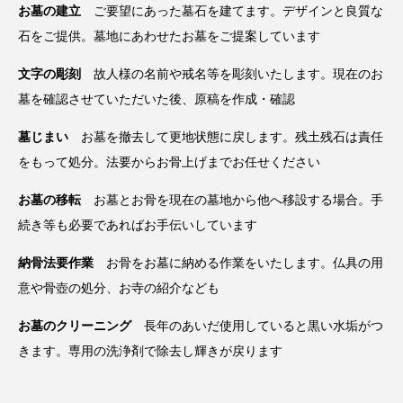
お墓の建立
ご要望にあった墓石を建てます。デザインと良質な
石をご提供。墓地にあわせたお墓をご提案しています
文字の彫刻
故人様の名前や戒名等を彫刻いたします。現在のお
墓を確認させていただいた後、原稿を作成・確認
墓じまい
お墓を撤去して更地状態に戻します。残土残石は責任
をもって処分。法要からお骨上げまでお任せください
お墓の移転
お墓とお骨を現在の墓地から他へ移設する場合。手
続き等も必要であればお手伝いしています
納骨法要作業
お骨をお墓に納める作業をいたします。仏具の用
意や骨壺の処分、お寺の紹介なども
お墓のクリーニング
長年のあいだ使用していると黒い水垢がつ
きます。専用の洗浄剤で除去し輝きが戻ります