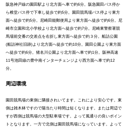
阪急神戸線の園田駅より北方面へ車で約6分。阪急園田バス停か
ら椎堂バス停で下車し徒歩で約5分。園田競馬場バス停より東方
面へ徒歩で約5分。尼崎田能郵便局より東方面へ徒歩で約6分。尼
崎市立園和北小学校より北方面へ徒歩で約7分。尼崎東警察署競
馬場前交番の交差点を右折し東方面へ徒歩で約３分。船詰公園
(船詰神社旧跡)より北方面へ徒歩で約10分。園田公園より東方面
へ徒歩で約6分。猪名川公園より北方面へ車で約1分。阪神高速
11号池田線の豊中南インターチェンジより西方面へ車で約12
分。
周辺環境
園田競馬場の東側に隣接されいてます。これにより安心です。東
側は雑木林ですので陽当たり時間は短くなります。または周辺で
すが西側は競馬場の大型駐車場です。よって風通りの良いポイン
トとなります。一方で北側は園田競馬場になっています。よって