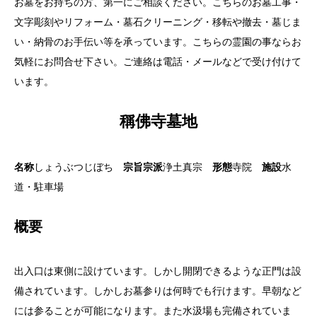
お墓をお持ちの方、第一にご相談ください。こちらのお墓工事・
文字彫刻やリフォーム・墓石クリーニング・移転や撤去・墓じま
い・納骨のお手伝い等を承っています。こちらの霊園の事ならお
気軽にお問合せ下さい。ご連絡は電話・メールなどで受け付けて
います。
稱佛寺墓地
名称
しょうぶつじぼち
宗旨宗派
浄土真宗
形態
寺院
施設
水
道・駐車場
概要
出入口は東側に設けています。しかし開閉できるような正門は設
備されています。しかしお墓参りは何時でも行けます。早朝など
には参ることが可能になります。また水汲場も完備されていま