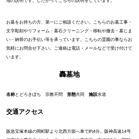
地の説明です。したがってこちらの説明をしています。
お墓をお持ちの方、第一にご相談ください。こちらのお墓工事・
文字彫刻やリフォーム・墓石クリーニング・移転や撤去・墓じま
い・納骨のお手伝い等を承っています。こちらの霊園の事ならお
気軽にお問合せ下さい。ご連絡は電話・メールなどで受け付けて
います。
轟墓地
名称
とどろきぼち 宗教不問
形態
共同
施設
水道
交通アクセス
阪急宝塚本線の岡町駅より北西方面へ車で約4分。阪神高速14号