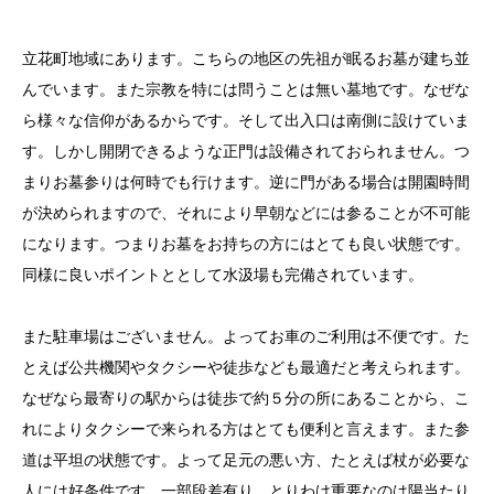
立花町地域にあります。こちらの地区の先祖が眠るお墓が建ち並
んでいます。また宗教を特には問うことは無い墓地です。なぜな
ら様々な信仰があるからです。そして出入口は南側に設けていま
す。しかし開閉できるような正門は設備されておられません。つ
まりお墓参りは何時でも行けます。逆に門がある場合は開園時間
が決められますので、それにより早朝などには参ることが不可能
になります。つまりお墓をお持ちの方にはとても良い状態です。
同様に良いポイントととして水汲場も完備されています。
また駐車場はございません。よってお車のご利用は不便です。た
とえば公共機関やタクシーや徒歩なども最適だと考えられます。
なぜなら最寄りの駅からは徒歩で約５分の所にあることから、こ
れによりタクシーで来られる方はとても便利と言えます。また参
道は平坦の状態です。よって足元の悪い方、たとえば杖が必要な
人には好条件です。一部段差有り。とりわけ重要なのは陽当たり