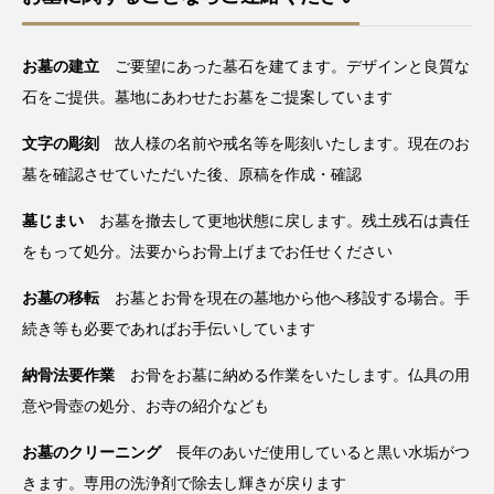
お墓の建立
ご要望にあった墓石を建てます。デザインと良質な
石をご提供。墓地にあわせたお墓をご提案しています
文字の彫刻
故人様の名前や戒名等を彫刻いたします。現在のお
墓を確認させていただいた後、原稿を作成・確認
墓じまい
お墓を撤去して更地状態に戻します。残土残石は責任
をもって処分。法要からお骨上げまでお任せください
お墓の移転
お墓とお骨を現在の墓地から他へ移設する場合。手
続き等も必要であればお手伝いしています
納骨法要作業
お骨をお墓に納める作業をいたします。仏具の用
意や骨壺の処分、お寺の紹介なども
お墓のクリーニング
長年のあいだ使用していると黒い水垢がつ
きます。専用の洗浄剤で除去し輝きが戻ります