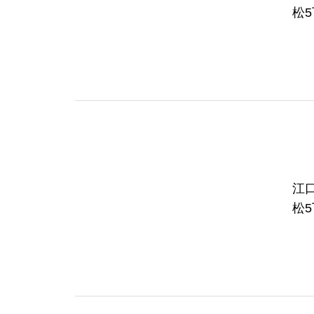
松5
江口墓地 大
松