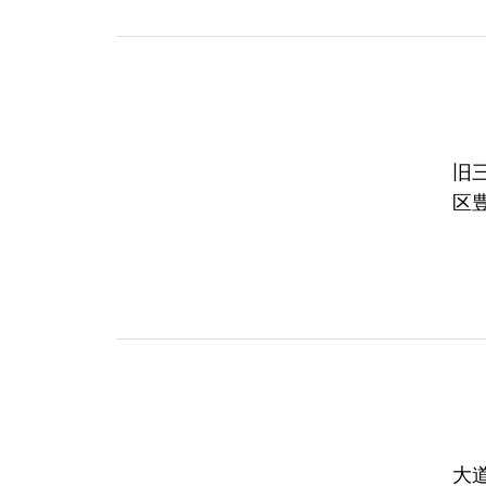
旧
区
大道霊園 大