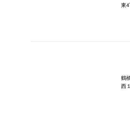
東4
鶴橋霊園 大
西１