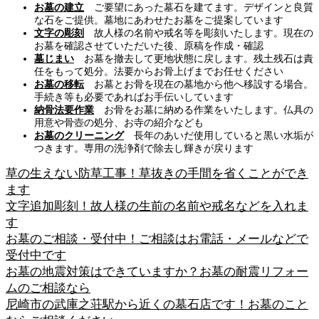
お墓の建立
ご要望にあった墓石を建てます。デザインと良質
な石をご提供。墓地にあわせたお墓をご提案しています
文字の彫刻
故人様の名前や戒名等を彫刻いたします。現在の
お墓を確認させていただいた後、原稿を作成・確認
墓じまい
お墓を撤去して更地状態に戻します。残土残石は責
任をもって処分。法要からお骨上げまでお任せください
お墓の移転
お墓とお骨を現在の墓地から他へ移設する場合。
手続き等も必要であればお手伝いしています
納骨法要作業
お骨をお墓に納める作業をいたします。仏具の
用意や骨壺の処分、お寺の紹介なども
お墓のクリーニング
長年のあいだ使用していると黒い水垢が
つきます。専用の洗浄剤で除去し輝きが戻ります
草の生えない防草工事！草抜きの手間を省くことができ
ます
文字追加彫刻！故人様の生前の名前や戒名などを入れま
す
お墓のご相談・受付中！ご相談はお電話・メールなどで
受付中です
お墓の地震対策はできていますか？お墓の耐震リフォー
ムのご相談なら
尼崎市の武庫之荘駅から近くの墓石店です！お墓のこと