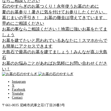
ならご相談ください
石のやすらぎのお墓つくり！永年使うお墓のために
夏のお墓参り！暑さに気を付けてお参りしたください。
墓じまいの手引き！ お墓の撤去は増えてきています、
早めにご相談ください
お墓の事ならご相談ください！地震に強いお墓をたてま
しょう
お墓を建てたいと思われているあなたに！スマホからで
も簡単にアクセスできます
大島石で最高のお墓を建てましょう！みんなが喜ぶ大島
石
お墓のお悩みごとがあればお気軽にお問い合わせくださ
い！
Instagram
X
Facebook
Youtube
Contact
〒661-0035 尼崎市武庫之荘1丁目20番3号