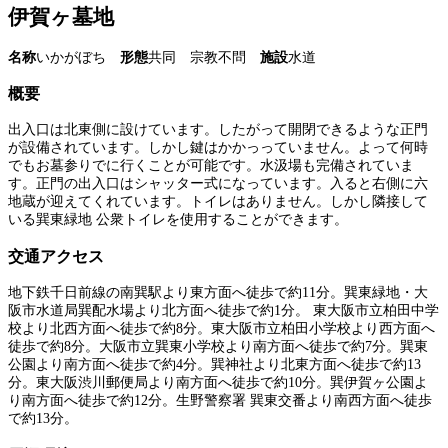
伊賀ヶ墓地
名称
いかがぼち
形態
共同 宗教不問
施設
水道
概要
出入口は北東側に設けています。したがって開閉できるような正門
が設備されています。しかし鍵はかかっっていません。よって何時
でもお墓参りでに行くことが可能です。水汲場も完備されていま
す。正門の出入口はシャッター式になっています。入ると右側に六
地蔵が迎えてくれています。トイレはありません。しかし隣接して
いる巽東緑地 公衆トイレを使用することができます。
交通アクセス
地下鉄千日前線の南巽駅より東方面へ徒歩で約11分。巽東緑地・大
阪市水道局巽配水場より北方面へ徒歩で約1分。 東大阪市立柏田中学
校より北西方面へ徒歩で約8分。東大阪市立柏田小学校より西方面へ
徒歩で約8分。大阪市立巽東小学校より南方面へ徒歩で約7分。巽東
公園より南方面へ徒歩で約4分。巽神社より北東方面へ徒歩で約13
分。東大阪渋川郵便局より南方面へ徒歩で約10分。巽伊賀ヶ公園よ
り南方面へ徒歩で約12分。生野警察署 巽東交番より南西方面へ徒歩
で約13分。