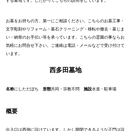
する墓地です。したがってこちらの説明をしています。
お墓をお持ちの方、第一にご相談ください。こちらのお墓工事・
文字彫刻やリフォーム・墓石クリーニング・移転や撤去・墓じま
い・納骨のお手伝い等を承っています。こちらの霊園の事ならお
気軽にお問合せ下さい。ご連絡は電話・メールなどで受け付けて
います。
西多田墓地
名称
にしただぼち
形態
共同・宗教不問
施設
水道・駐車場
概要
出入口は西側に設けています。しかし開閉できるような正門は設