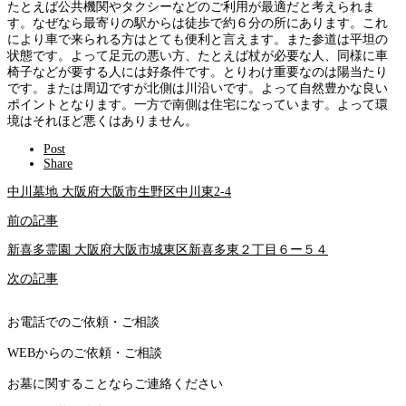
たとえば公共機関やタクシーなどのご利用が最適だと考えられま
す。なぜなら最寄りの駅からは徒歩で約６分の所にあります。これ
により車で来られる方はとても便利と言えます。また参道は平坦の
状態です。よって足元の悪い方、たとえば杖が必要な人、同様に車
椅子などが要する人には好条件です。とりわけ重要なのは陽当たり
です。または周辺ですが北側は川沿いです。よって自然豊かな良い
ポイントとなります。一方で南側は住宅になっています。よって環
境はそれほど悪くはありません。
Post
Share
中川墓地 大阪府大阪市生野区中川東2-4
前の記事
新喜多霊園 大阪府大阪市城東区新喜多東２丁目６ー５４
次の記事
お電話でのご依頼・ご相談
WEBからのご依頼・ご相談
お墓に関することならご連絡ください