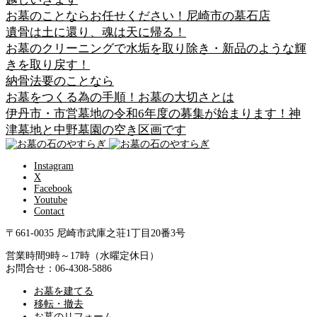
お墓のことならお任せください！尼崎市の墓石店
遺骨は土に還り、魂は天に帰る！
お墓のクリーニングで水垢を取り除き・新品のような輝
きを取り戻す！
納骨法要のことなら
お墓をつくる為の手順！お墓の大切さとは
伊丹市・市営墓地の令和6年度の募集が始まります！神
津墓地と中野墓園の空き区画です
Instagram
X
Facebook
Youtube
Contact
〒661-0035 尼崎市武庫之荘1丁目20番3号
営業時間9時～17時（水曜定休日）
お問合せ：06-4308-5886
お墓を建てる
移転・撤去
お墓のリフォーム