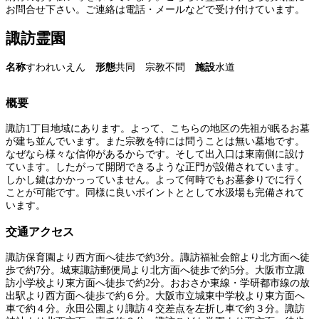
お問合せ下さい。ご連絡は電話・メールなどで受け付けています。
諏訪霊園
名称
すわれいえん
形態
共同 宗教不問
施設
水道
概要
諏訪1丁目地域にあります。よって、こちらの地区の先祖が眠るお墓
が建ち並んでいます。また宗教を特には問うことは無い墓地です。
なぜなら様々な信仰があるからです。そして出入口は東南側に設け
ています。したがって開閉できるような正門が設備されています。
しかし鍵はかかっっていません。よって何時でもお墓参りでに行く
ことが可能です。同様に良いポイントととして水汲場も完備されて
います。
交通アクセス
諏訪保育園より西方面へ徒歩で約3分。諏訪福祉会館より北方面へ徒
歩で約7分。城東諏訪郵便局より北方面へ徒歩で約5分。大阪市立諏
訪小学校より東方面へ徒歩で約2分。おおさか東線・学研都市線の放
出駅より西方面へ徒歩で約６分。大阪市立城東中学校より東方面へ
車で約４分。永田公園より諏訪４交差点を左折し車で約３分。諏訪