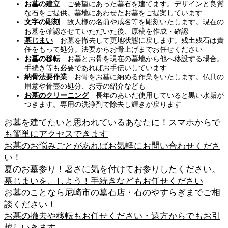
お墓の建立
ご要望にあった墓石を建てます。デザインと良質
な石をご提供。墓地にあわせたお墓をご提案しています
文字の彫刻
故人様の名前や戒名等を彫刻いたします。現在の
お墓を確認させていただいた後、原稿を作成・確認
墓じまい
お墓を撤去して更地状態に戻します。残土残石は責
任をもって処分。法要からお骨上げまでお任せください
お墓の移転
お墓とお骨を現在の墓地から他へ移設する場合。
手続き等も必要であればお手伝いしています
納骨法要作業
お骨をお墓に納める作業をいたします。仏具の
用意や骨壺の処分、お寺の紹介なども
お墓のクリーニング
長年のあいだ使用していると黒い水垢が
つきます。専用の洗浄剤で除去し輝きが戻ります
お墓を建てたいと思われているあなたに！スマホからで
も簡単にアクセスできます
お墓のお悩みごとがあればお気軽にお問い合わせくださ
い！
夏のお墓参り！暑さに気を付けてお参りしたください。
墓じまいを、しよう！手続きなどもお任せください
お墓のことなら尼崎市の墓石店・石のやすらぎまでご相
談ください！
お墓の撤去や移転もお任せください・遠方からでもお引
越しいきます