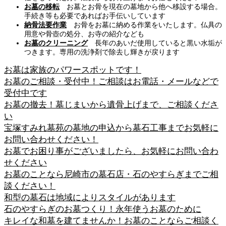
お墓の移転
お墓とお骨を現在の墓地から他へ移設する場合。
手続き等も必要であればお手伝いしています
納骨法要作業
お骨をお墓に納める作業をいたします。仏具の
用意や骨壺の処分、お寺の紹介なども
お墓のクリーニング
長年のあいだ使用していると黒い水垢が
つきます。専用の洗浄剤で除去し輝きが戻ります
お墓は家族のパワースポットです！
お墓のご相談・受付中！ご相談はお電話・メールなどで
受付中です
お墓の撤去！墓じまいから遺骨上げまで、ご相談くださ
い
宝塚すみれ墓苑の墓地の申込から墓石工事までお気軽に
お問い合わせください！
お墓でお困り事がございましたら、お気軽にお問い合わ
せください
お墓のことなら尼崎市の墓石店・石のやすらぎまでご相
談ください！
和型の墓石は地域によりスタイルがあります
石のやすらぎのお墓つくり！永年使うお墓のために
キレイな和墓を建てませんか！お墓のことならご相談く