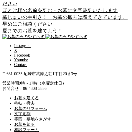
ださい
ほとけ様の名前を刻む・お墓に文字彫刻いたします
墓じまいの手引き！ お墓の撤去は増えてきています、
早めにご相談ください
夏までのお墓を建てよう！
Instagram
X
Facebook
Youtube
Contact
〒661-0035 尼崎市武庫之荘1丁目20番3号
営業時間9時～17時（水曜定休日）
お問合せ：06-4308-5886
お墓を建てる
移転・撤去
お墓のリフォーム
文字彫刻
霊園・墓地をさがす
お墓を知る
相談フォーム