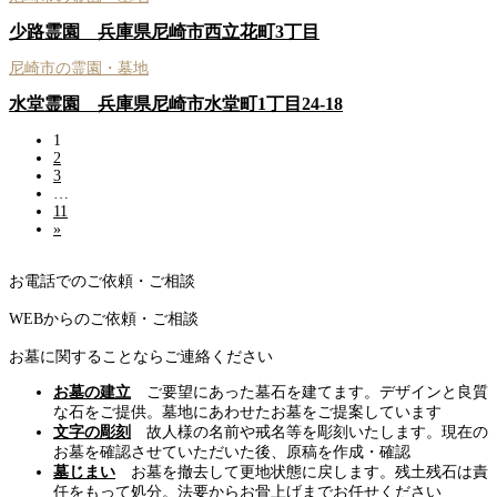
少路霊園 兵庫県尼崎市西立花町3丁目
尼崎市の霊園・墓地
水堂霊園 兵庫県尼崎市水堂町1丁目24‐18
1
2
3
…
11
»
お電話でのご依頼・ご相談
WEBからのご依頼・ご相談
お墓に関することならご連絡ください
お墓の建立
ご要望にあった墓石を建てます。デザインと良質
な石をご提供。墓地にあわせたお墓をご提案しています
文字の彫刻
故人様の名前や戒名等を彫刻いたします。現在の
お墓を確認させていただいた後、原稿を作成・確認
墓じまい
お墓を撤去して更地状態に戻します。残土残石は責
任をもって処分。法要からお骨上げまでお任せください