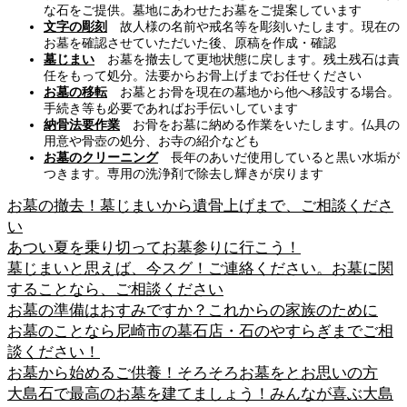
な石をご提供。墓地にあわせたお墓をご提案しています
文字の彫刻
故人様の名前や戒名等を彫刻いたします。現在の
お墓を確認させていただいた後、原稿を作成・確認
墓じまい
お墓を撤去して更地状態に戻します。残土残石は責
任をもって処分。法要からお骨上げまでお任せください
お墓の移転
お墓とお骨を現在の墓地から他へ移設する場合。
手続き等も必要であればお手伝いしています
納骨法要作業
お骨をお墓に納める作業をいたします。仏具の
用意や骨壺の処分、お寺の紹介なども
お墓のクリーニング
長年のあいだ使用していると黒い水垢が
つきます。専用の洗浄剤で除去し輝きが戻ります
お墓の撤去！墓じまいから遺骨上げまで、ご相談くださ
い
あつい夏を乗り切ってお墓参りに行こう！
墓じまいと思えば、今スグ！ご連絡ください。お墓に関
することなら、ご相談ください
お墓の準備はおすみですか？これからの家族のために
お墓のことなら尼崎市の墓石店・石のやすらぎまでご相
談ください！
お墓から始めるご供養！そろそろお墓をとお思いの方
大島石で最高のお墓を建てましょう！みんなが喜ぶ大島