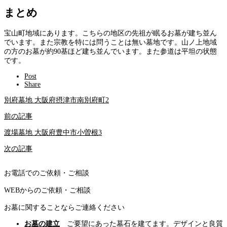
まとめ
宝山町地域にあります。こちらの地区の先祖が眠るお墓が建ち並ん
でいます。また宗教を特には問うことは無い墓地です。山ノ上地域
の方のお墓が約90基ほど建ち並んでいます。また参道は平坦の状態
です。
Post
Share
別府墓地 大阪府摂津市南別府町2
前の記事
渡場墓地 大阪府豊中市小曽根3
次の記事
お電話でのご依頼・ご相談
WEBからのご依頼・ご相談
お墓に関することならご連絡ください
お墓の建立
ご要望にあった墓石を建てます。デザインと良質