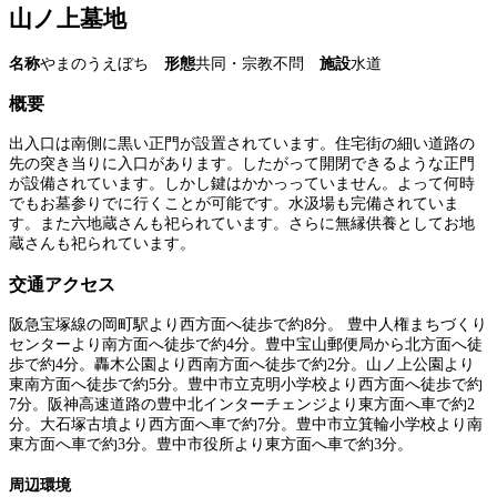
山ノ上墓地
名称
やまのうえぼち
形態
共同・宗教不問
施設
水道
概要
出入口は南側に黒い正門が設置されています。住宅街の細い道路の
先の突き当りに入口があります。したがって開閉できるような正門
が設備されています。しかし鍵はかかっっていません。よって何時
でもお墓参りでに行くことが可能です。水汲場も完備されていま
す。また六地蔵さんも祀られています。さらに無縁供養としてお地
蔵さんも祀られています。
交通アクセス
阪急宝塚線の岡町駅より西方面へ徒歩で約8分。 豊中人権まちづくり
センターより南方面へ徒歩で約4分。豊中宝山郵便局から北方面へ徒
歩で約4分。轟木公園より西南方面へ徒歩で約2分。山ノ上公園より
東南方面へ徒歩で約5分。豊中市立克明小学校より西方面へ徒歩で約
7分。阪神高速道路の豊中北インターチェンジより東方面へ車で約2
分。大石塚古墳より西方面へ車で約7分。豊中市立箕輪小学校より南
東方面へ車で約3分。豊中市役所より東方面へ車で約3分。
周辺環境