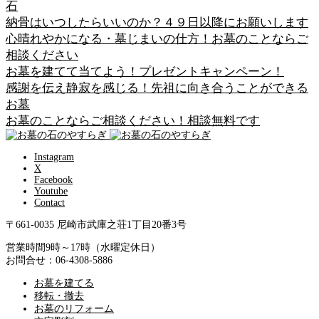
石
納骨はいつしたらいいのか？４９日以降にお願いします
心晴れやかになる・墓じまいの仕方！お墓のことならご
相談ください
お墓を建てて当てよう！プレゼントキャンペーン！
感謝を伝え静寂を感じる！先祖に向き合うことができる
お墓
お墓のことならご相談ください！相談無料です
Instagram
X
Facebook
Youtube
Contact
〒661-0035 尼崎市武庫之荘1丁目20番3号
営業時間9時～17時（水曜定休日）
お問合せ：06-4308-5886
お墓を建てる
移転・撤去
お墓のリフォーム