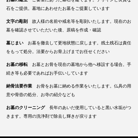
石をご提供。墓地にあわせたお墓をご提案しています
文字の彫刻
故人様の名前や戒名等を彫刻いたします。現在のお
墓を確認させていただいた後、原稿を作成・確認
墓じまい
お墓を撤去して更地状態に戻します。残土残石は責任
をもって処分。法要からお骨上げまでお任せください
お墓の移転
お墓とお骨を現在の墓地から他へ移設する場合。手
続き等も必要であればお手伝いしています
納骨法要作業
お骨をお墓に納める作業をいたします。仏具の用
意や骨壺の処分、お寺の紹介なども
お墓のクリーニング
長年のあいだ使用していると黒い水垢がつ
きます。専用の洗浄剤で除去し輝きが戻ります