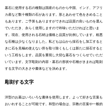
墓石に使用する石の種類は国産のものから中国、インド、アフリ
カ産など数十種類の石があります。形とあわせて色をきめること
もあります。ご予算もありますができれば品質の良いものを選ん
でいただき、永らく使用しますので吟味いただければと思いま
す。現在、使用される石材は価格と品質が比例しています。粗悪
な石種は少なくなりました。私どもは山から採石をし加工すると
きに石を見極め使えない所を取り除くもしくは新たに採石すると
いう工程をします。品質を重視し大切な墓石をつくらせていただ
いています。文字彫刻の内容・墓石の形状や石種がきまれば彫刻
する文字の大きさや書体などを決めます。
彫刻する文字
洋型のお墓はいろいろな書体を使用します。よって好きな言葉も
おいれすることが可能です。和型の場合は、宗教の言葉や一般的