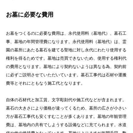
お墓に必要な費用
お墓をつくるのに必要な費用は、永代使用料（墓地代）、墓石工
事、墓地の年間管理費になります。永代使用料（墓地代）は、霊
園の墓所にあたる墓石を建てる聖地に対し永代にわたり使用する
権利を得るためです。墓地は売買できないため、使用する権利代
の費用となります。墓地により契約ないようは異なる為、契約前
に必ずご説明させていただいています。墓石工事代は石材や運搬
費等とそれにともなう施工代となります。
自体の石材代と加工賃、文字彫刻代や施工代などが含まれます。
墓石の大きさにより価格が違ってくるため、墓所の広さが小さい
方が墓石工事代も安くすむことが多くあります。墓地の年観管理
費は、墓地内の共有でしようする設備などに充てられます。水道