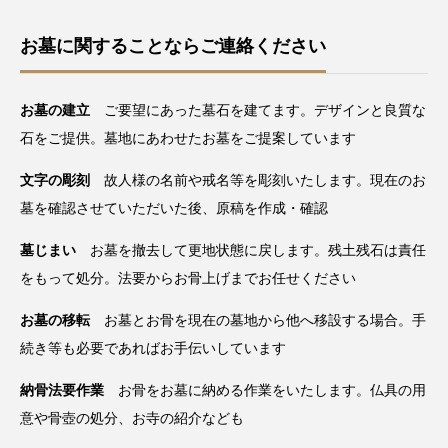
お墓に関することならご連絡ください
お墓の建立
ご要望にあった墓石を建てます。デザインと良質な
石をご提供。墓地にあわせたお墓をご提案しています
文字の彫刻
故人様の名前や戒名等を彫刻いたします。現在のお
墓を確認させていただいた後、原稿を作成・確認
墓じまい
お墓を撤去して更地状態に戻します。残土残石は責任
をもって処分。法要からお骨上げまでお任せください
お墓の移転
お墓とお骨を現在の墓地から他へ移設する場合。手
続き等も必要であればお手伝いしています
納骨法要作業
お骨をお墓に納める作業をいたします。仏具の用
意や骨壺の処分、お寺の紹介なども