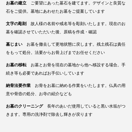
お墓の建立
ご要望にあった墓石を建てます。デザインと良質な
石をご提供。墓地にあわせたお墓をご提案しています
文字の彫刻
故人様の名前や戒名等を彫刻いたします。現在のお
墓を確認させていただいた後、原稿を作成・確認
墓じまい
お墓を撤去して更地状態に戻します。残土残石は責任
をもって処分。法要からお骨上げまでお任せください
お墓の移転
お墓とお骨を現在の墓地から他へ移設する場合。手
続き等も必要であればお手伝いしています
納骨法要作業
お骨をお墓に納める作業をいたします。仏具の用
意や骨壺の処分、お寺の紹介なども
お墓のクリーニング
長年のあいだ使用していると黒い水垢がつ
きます。専用の洗浄剤で除去し輝きが戻ります