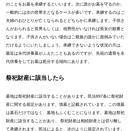
のことをお墓を承継するといいます。次に誰がお墓を守るのか、
一般的には次の世帯主となるケースが多いです。承継するのはご
夫婦のおひとりが亡くなられるとどちらかに承継します。子供さ
んがおられると長男もしくは、他男性がいなければ長女の順番と
なります。子供さんがいない場合はご親族の誰かに面倒みていた
だけるようにいたしましょう。承継できないような状況の方は、
最近は永代供養墓がふえたこともあるのですが、先祖の遺骨を永
代供養をしてお墓は処分する傾向にあります。
祭祀財産に該当したら
墓地は祭祀財産に該当することがあります。民法897条に祭祀財
産に関する規定があります。墳墓と記載されています。この墳墓
は墓石だけではなく、墓地もふくむことになります。墓地は祭祀
財産に該当することがあり、 祭祀財産は相続財産とは切り離し
て承継されます。民法によると、次のように規定されています。