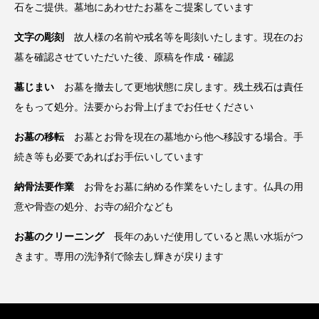
石をご提供。墓地にあわせたお墓をご提案しています
文字の彫刻
故人様の名前や戒名等を彫刻いたします。現在のお
墓を確認させていただいた後、原稿を作成・確認
墓じまい
お墓を撤去して更地状態に戻します。残土残石は責任
をもって処分。法要からお骨上げまでお任せください
お墓の移転
お墓とお骨を現在の墓地から他へ移設する場合。手
続き等も必要であればお手伝いしています
納骨法要作業
お骨をお墓に納める作業をいたします。仏具の用
意や骨壺の処分、お寺の紹介なども
お墓のクリーニング
長年のあいだ使用していると黒い水垢がつ
きます。専用の洗浄剤で除去し輝きが戻ります